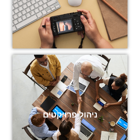
היעד שלהם. אנו מתמחים בכתיבת תוכן, מיתוג ובניית אתרים ודפי
נחיתה התואמים את עולם התוכן וכן את העולם הדינאמי והמשתנה
בו אנו מצויים
ניהול פרויקטים
אנו מתמחים בניהול פרויקטים הנשען על כלים ומתודולוגיות העבודה
ניהול פרויקטים
החדשניות בתחום במטרה להפוך כל פרויקט ויעד ארגוני לתהליך
אפקטיבי עם חשיבה לטווח ארוך ויצירת הלימה מקסימלית לתכנית
העסקית של הארגון. ניהול פרויקט המנוהל בצמוד לתקציב וזמן