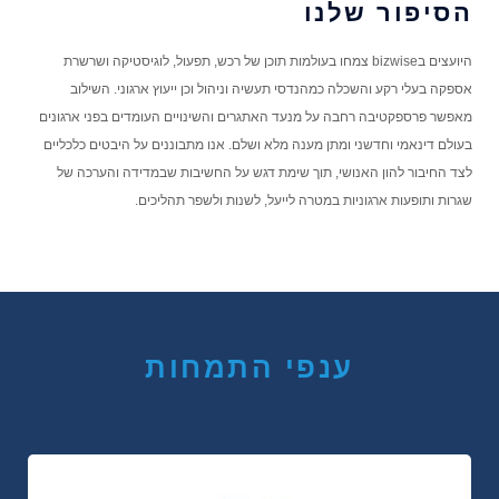
הסיפור שלנו
היועצים בbizwise צמחו בעולמות תוכן של רכש, תפעול, לוגיסטיקה ושרשרת
אספקה בעלי רקע והשכלה כמהנדסי תעשיה וניהול וכן ייעוץ ארגוני. השילוב
מאפשר פרספקטיבה רחבה על מנעד האתגרים והשינויים העומדים בפני ארגונים
בעולם דינאמי וחדשני ומתן מענה מלא ושלם. אנו מתבוננים על היבטים כלכליים
לצד החיבור להון האנושי, תוך שימת דגש על החשיבות שבמדידה והערכה של
שגרות ותופעות ארגוניות במטרה לייעל, לשנות ולשפר תהליכים.
ענפי התמחות