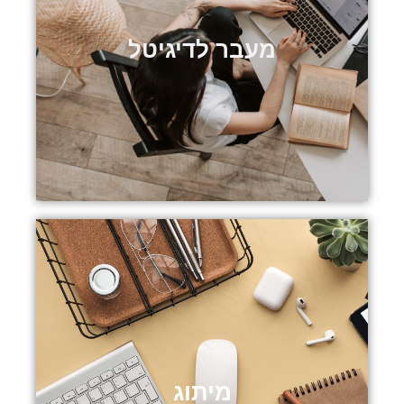
הסביבה העסקית והמרחב הטכנולוגי משתנים בקצב מואץ בעקבות
מעבר לדיגיטל
השינויים והתמורות שחלו בעשורים האחרונים. ארגונים רבים עומדים
מול הזדמנויות עסקיות ייחודיות לצמיחה והתפתחות, לצד אתגרים
שונים ומגוונים. אנו מומחים בניתוח נתונים וביצוע סקרי שוק במטרה
ליצור חיבור בין המוצר והשירות לבין הדיגיטל
מיתוג ודפי נחיתה תואמי עולם חדש
ארגונים עסקיים זקוקים היום יותר מתמיד לייצוב מקומם בשדה בו
מיתוג
הם נמצאים, למתג את עצמם באופן תודעתי מול הלקוחות וקהל